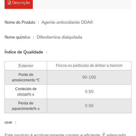
Descrição
： Agente antioxidante DDA®
Nome do Produto
： Difenilamina dialquilada
Nome químico
Índice de Qualidade
：
Exterior
Flocos ou partículas de âmbar a marrom
Ponto de
90-100
amolecimento ℃
Conteúdo de
0.50
cinzas% ≤
Perda de
0.50
aquecimento% ≤
：
usar
Este produto é ecologicamente correto e eficiente. É adequado