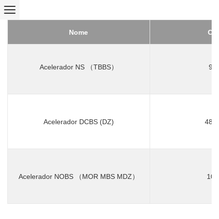
Nome
CA
Acelerador NS （TBBS）
95-
Acelerador DCBS (DZ)
4879
Acelerador NOBS （MOR MBS MDZ）
102