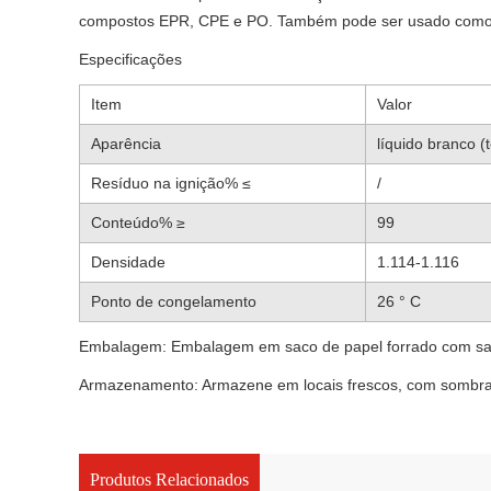
compostos EPR, CPE e PO. Também pode ser usado como age
Especificações
Item
Valor
Aparência
líquido branco (
Resíduo na ignição% ≤
/
Conteúdo% ≥
99
Densidade
1.114-1.116
Ponto de congelamento
26 ° C
Embalagem: Embalagem em saco de papel forrado com saco 
Armazenamento: Armazene em locais frescos, com sombra, 
Produtos Relacionados