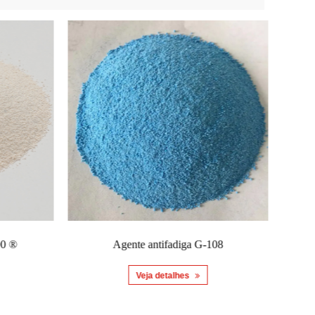
0 ®
Agente antifadiga G-108
A
Veja detalhes