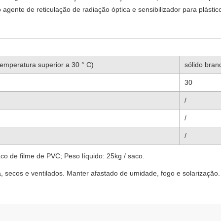
nte de reticulação de radiação óptica e sensibilizador para plástic
temperatura superior a 30 ° C)
sólido bran
30
/
/
/
de filme de PVC; Peso líquido: 25kg / saco.
secos e ventilados. Manter afastado de umidade, fogo e solarização.