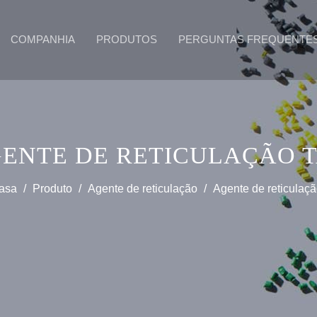
COMPANHIA
PRODUTOS
PERGUNTAS FREQUENTE
ENTE DE RETICULAÇÃO 
asa
/
Produto
/
Agente de reticulação
/
Agente de reticulaç