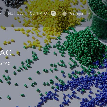
S
NOTÍCIA
CONTATO
Português
TAC
ão TAC