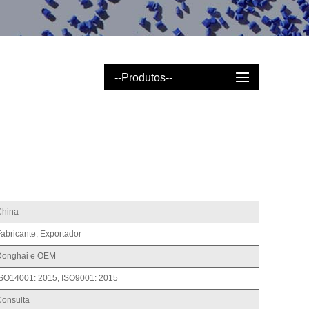
--Produtos--
China
abricante, Exportador
Donghai e OEM
ISO14001: 2015, ISO9001: 2015
Consulta