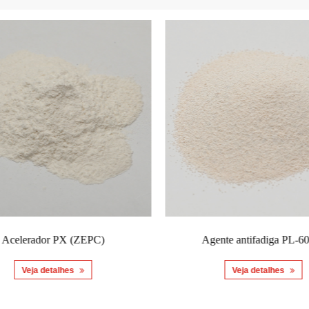
Acelerador PX (ZEPC)
Agente antifadiga PL-60
Veja detalhes
Veja detalhes