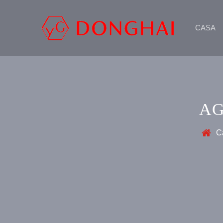
CASA
AG
C