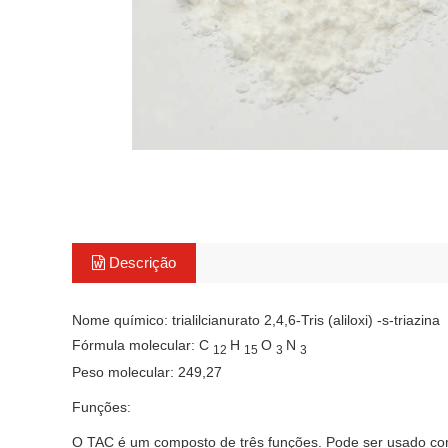
Descrição
Nome químico: trialilcianurato 2,4,6-Tris (aliloxi) -s-triazina
Fórmula molecular: C
H
O
N
12
15
3
3
Peso molecular: 249,27
Funções:
O TAC é um composto de três funções. Pode ser usado como 