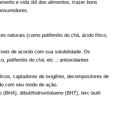
ento e vida útil dos alimentos, trazer bons
onsumidores.
s naturais (como polifenóis do chá, ácido fítico,
íveis de acordo com sua solubilidade. Os
 polifenóis do chá, etc .; antioxidantes
licos, captadores de oxigênio, decompositores de
ordo com seu modo de ação.
 (BHA), dibutilhidroxitolueno (BHT), terc-butil