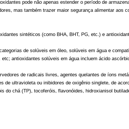
oxidantes pode não apenas estender o período de armazenam
dores, mas também trazer maior segurança alimentar aos c
xidantes sintéticos (como BHA, BHT, PG, etc.) e antioxidante
 categorias de solúveis em óleo, solúveis em água e compat
etc; antioxidantes solúveis em água incluem ácido ascórbico,
rvedores de radicais livres, agentes quelantes de íons metá
s de ultravioleta ou inibidores de oxigênio singlete, de ac
 do chá (TP), tocoferóis, flavonóides, hidroxianisol butilado