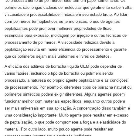
No processamento de polímeros, eles têm um papel semelhante. Os
polímeros são longas cadeias de moléculas que geralmente exibem alta
viscosidade e processabilidade limitada em seu estado bruto. Ao lidar
com polímeros termoplásticos ou termofônicos, o uso de agentes
peptalizantes pode promover melhores propriedades de fluxo,
essenciais para extrusão, moldagem por injeção e outras técnicas de
processamento de polímeros. A viscosidade reduzida devido à
peptalização resulta em maior eficiência do processamento e garante
que os polímeros sejam mais uniformes e livres de defeitos.
A eficácia dos aditivos de borracha líquida OEM pode depender de
vários fatores, incluindo o tipo de borracha ou polímero sendo
processado, a natureza do próprio agente peptalizante e as condições
de processamento. Por exemplo, diferentes tipos de borracha natural ou
polímeros sintéticos podem exigir diferentes. Alguns agentes podem
funcionar melhor com materiais específicos, enquanto outros podem
ser mais universais em sua aplicação. A concentração disso também é
uma consideração importante. Muito agente pode resultar em excesso
de peptalização, o que pode comprometer a força e a elasticidade do
material. Por outro lado, muito pouco agente pode resultar em