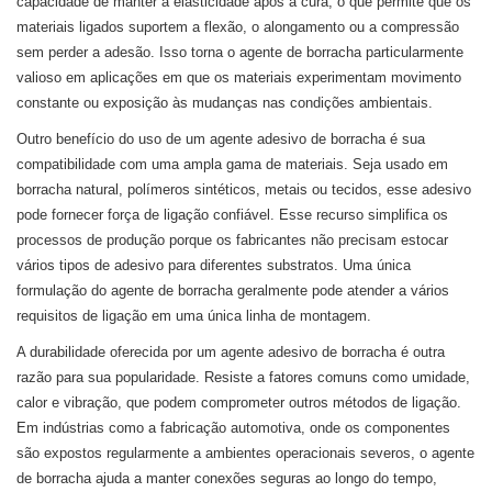
capacidade de manter a elasticidade após a cura, o que permite que os
materiais ligados suportem a flexão, o alongamento ou a compressão
sem perder a adesão. Isso torna o agente de borracha particularmente
valioso em aplicações em que os materiais experimentam movimento
constante ou exposição às mudanças nas condições ambientais.
Outro benefício do uso de um agente adesivo de borracha é sua
compatibilidade com uma ampla gama de materiais. Seja usado em
borracha natural, polímeros sintéticos, metais ou tecidos, esse adesivo
pode fornecer força de ligação confiável. Esse recurso simplifica os
processos de produção porque os fabricantes não precisam estocar
vários tipos de adesivo para diferentes substratos. Uma única
formulação do agente de borracha geralmente pode atender a vários
requisitos de ligação em uma única linha de montagem.
A durabilidade oferecida por um agente adesivo de borracha é outra
razão para sua popularidade. Resiste a fatores comuns como umidade,
calor e vibração, que podem comprometer outros métodos de ligação.
Em indústrias como a fabricação automotiva, onde os componentes
são expostos regularmente a ambientes operacionais severos, o agente
de borracha ajuda a manter conexões seguras ao longo do tempo,